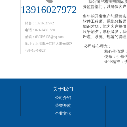
我公司严格按照国际质
13916027972
务监督部门，以确保客
多年的开发生产与经营实
软件工程师、系统分析师
销售：13916027972
知识才华，能为客户提供
电话：021-54801560
只争朝夕，厚积薄发，我
严谨、系统、规范的管理
邮箱：630595135@qq.com
地址：上海市松江区大港光华路
公司核心理念：
488号5号楼2F
核心价值观：创新
使命：引领信息科
企业精神：快速反应
关于我们
公司介绍
荣誉资质
企业文化