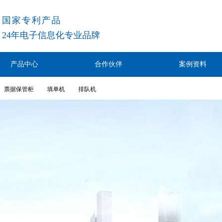
国家专利产品
24
年电子信息化专业品牌
产品中心
合作伙伴
案例资料
票据保管柜
填单机
排队机