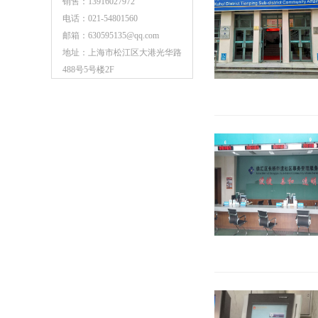
销售：13916027972
电话：021-54801560
邮箱：630595135@qq.com
地址：上海市松江区大港光华路
488号5号楼2F