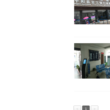
<
1
>