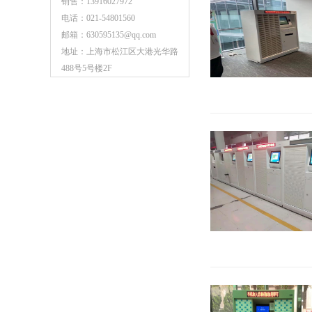
销售：13916027972
电话：021-54801560
邮箱：630595135@qq.com
地址：上海市松江区大港光华路
488号5号楼2F