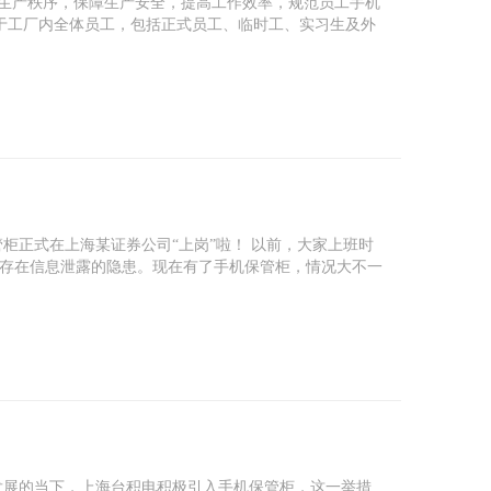
常生产秩序，保障生产安全，提高工作效率，规范员工手机
用于工厂内全体员工，包括正式员工、临时工、实习生及外
柜正式在上海某证券公司“上岗”啦！ 以前，大家上班时
存在信息泄露的隐患。现在有了手机保管柜，情况大不一
发展的当下，上海台积电积极引入手机保管柜，这一举措