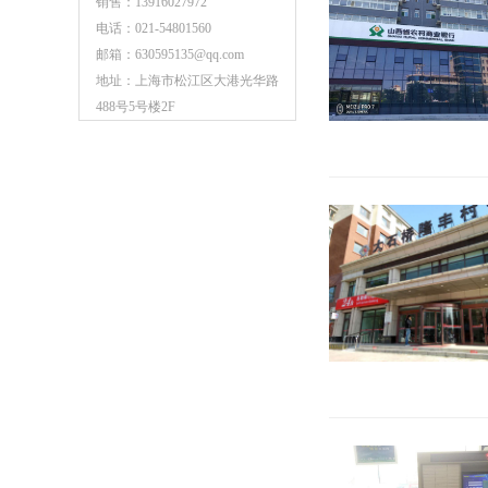
销售：13916027972
电话：021-54801560
邮箱：630595135@qq.com
地址：上海市松江区大港光华路
488号5号楼2F