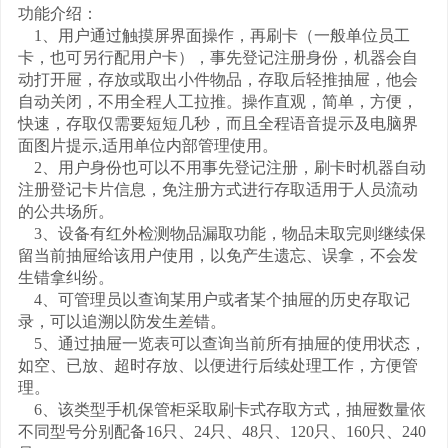
功能介绍：
1、用户通过触摸屏界面操作，再刷卡（一般单位员工
卡，也可另行配用户卡），事先登记注册身份，机器会自
动打开
屉，存放或取出小件物品，存取后轻推抽屉，他会
自动关闭，不用全程人工拉推。操作直观，简单，方便，
快
速，存取仅需要短短几秒，而且全程语音提示及电脑界
面图片提示,适用单位内部管理使用。
2、用户身份也可以不用事先登记注册，刷卡时机器自动
注册登记卡片信息，免注册方式进行存取适用于人员流动
的公共场所。
3、设备有红外检测物品漏取功能，物品未取完则继续保
留当前抽屉给该用户使用，以免产生遗忘、误拿，不会发
生错拿纠纷。
4、可管理员以查询某用户或者某个抽屉的历史存取记
录，可以追溯以防发生差错。
5、通过抽屉一览表可以查询当前所有抽屉的使用状态，
如空、已放、超时存放、以便进行后续处理工作，方便管
理。
6、
该类型手机保管柜采取刷卡式存取方式，抽屉数量依
不同型号分别配备16只、24只、48只、120只、160只、240