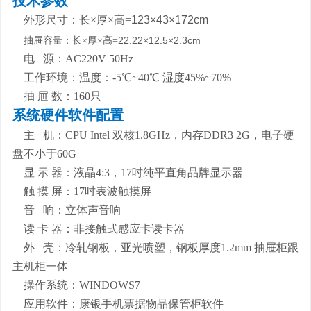
技术参数
123
×
43
×
172cm
外形尺寸：长×厚×高=
22.22
×
12.5
×
2.3cm
抽屉容量：长×厚×高=
电 源：AC220V 50Hz
工作环境：
温度：-5℃~40℃ 湿度45%~70%
抽 屉 数：160只
系统硬件软件配置
主 机：CPU Intel 双核1.8GHz，内存DDR3 2G，电子硬
盘不小于60G
显 示 器：液晶4:3，17吋纯平直角品牌显示器
触 摸 屏：17吋表波触摸屏
音 响：立体声音响
读 卡 器：非接触式感应卡读卡器
外 壳：冷轧钢板，亚光喷塑，钢板厚度1.2mm 抽屉柜跟
主机柜一体
操作系统：WINDOWS7
应用软件：康银手机票据物品保管柜软件